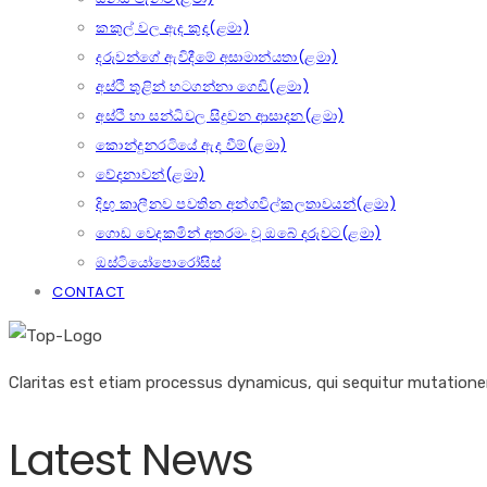
කකුල් වල ඇද කුද(ළමා)
දරුවන්ගේ ඇවිදීමේ අසාමාන්යතා(ළමා)
අස්ථි තුළින් හටගන්නා ගෙඩි(ළමා)
අස්ථි හා සන්ධිවල සිදුවන ආසාදන(ළමා)
කොන්දුනරටියේ ඇද වීම්(ළමා)
වේදනාවන්(ළමා)
දිඟු කාලීනව පවතින අන්ගවිල්කලතාවයන්(ළමා)
ගොඩ වෙදකමින් අතරමං වූ ඔබේ දරුවට(ළමා)
ඔස්ටියෝපොරෝසිස්
CONTACT
Claritas est etiam processus dynamicus, qui sequitur mutation
Latest News