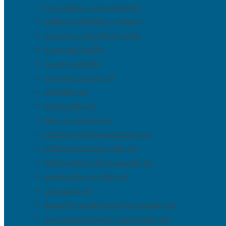
සුලබව දක්නට ලැබෙන වේදනාවන්
සංකීර්ණ වූ අස්ථි බිඳීම් වලට ප්‍රතිකාර
පාදය හා වළලුකර ආශ්‍රිත ශල්‍ය කර්ම.
ඇද කුද කෙලින් කිරීම
සුව නොවූ අස්ථි බිඳීම්
ළදරුවන්ගේ ගැටළු (ළමා)
අස්ථි බිඳීම්(ළමා)
සන්ධි පැනීම්(ළමා)
කකුල් වල ඇද කුද(ළමා)
දරුවන්ගේ ඇවිදීමේ අසාමාන්යතා(ළමා)
අස්ථි තුළින් හටගන්නා ගෙඩි(ළමා)
අස්ථි හා සන්ධිවල සිදුවන ආසාදන(ළමා)
කොන්දුනරටියේ ඇද වීම්(ළමා)
වේදනාවන්(ළමා)
දිඟු කාලීනව පවතින අන්ගවිල්කලතාවයන්(ළමා)
ගොඩ වෙදකමින් අතරමං වූ ඔබේ දරුවට(ළමා)