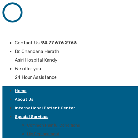
Contact Us
94 77 676 2763
Dr. Chandana Herath
Asiri Hospital Kandy
We offer you
24 Hour Assistance
Home
About Us
International Patient Center
Special Services
Common Painful Conditions
Hip Replacement