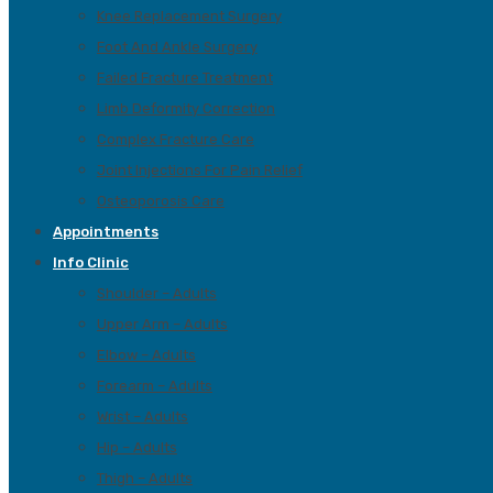
Knee Replacement Surgery
Foot And Ankle Surgery
Failed Fracture Treatment
Limb Deformity Correction
Complex Fracture Care
Joint Injections For Pain Relief
Osteoporosis Care
Appointments
Info Clinic
Shoulder – Adults
Upper Arm – Adults
Elbow – Adults
Forearm – Adults
Wrist – Adults
Hip – Adults
Thigh – Adults