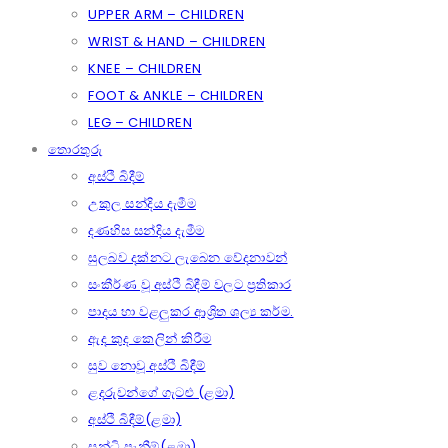
UPPER ARM – CHILDREN
WRIST & HAND – CHILDREN
KNEE – CHILDREN
FOOT & ANKLE – CHILDREN
LEG – CHILDREN
තොරතුරු
අස්ථි බිදීම්
උකුල සන්දිය දැමීම
දණහිස සන්දිය දැමීම
සුලබව දක්නට ලැබෙන වේදනාවන්
සංකීර්ණ වූ අස්ථි බිඳීම් වලට ප්‍රතිකාර
පාදය හා වළලුකර ආශ්‍රිත ශල්‍ය කර්ම.
ඇද කුද කෙලින් කිරීම
සුව නොවූ අස්ථි බිඳීම්
ළදරුවන්ගේ ගැටළු (ළමා)
අස්ථි බිඳීම්(ළමා)
සන්ධි පැනීම්(ළමා)