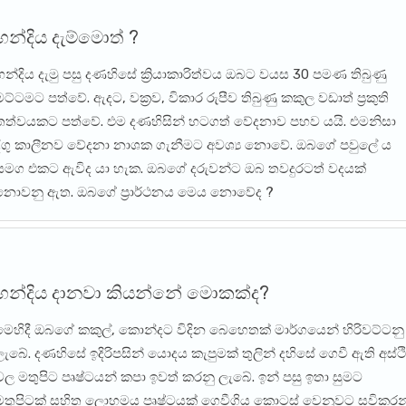
හන්දිය දැම්මොත් ?
හන්දිය දැමු පසු දණහිසේ ක්‍රියාකාරිත්වය ඔබට වයස 30 පමණ තිබුණු
මට්ටමට පත්වේ. ඇදට, වක්‍රව, විකාර රුපීව තිබුණු කකුල වඩාත් ප්‍රකුති
තත්වයකට පත්වේ. එම දණහිසින් හටගත් වේදනාව පහව යයි. එමනිසා
දිගු කාලීනව වේදනා නාශක ගැනීමට අවශ්‍ය නොවේ. ඔබගේ පවුලේ ය
සමග එකට ඇවිද යා හැක. ඔබගේ දරුවන්ට ඔබ තවදුරටත් වදයක්
නොවනු ඇත. ඔබගේ ප්‍රාර්ථනය මෙය නොවේද ?
හන්දිය දානවා කියන්නේ මොකක්ද?
මෙහිදී ඔබගේ කකුල්, කොන්දට විදින බෙහෙතක් මාර්ගයෙන් හිරිවට්ටනු
ලැබේ. දණහිසේ ඉදිරිපසින් යොදය කැපුමක් තුලින් දහිසේ ගෙවී ඇති අස්ථි
වල මතුපිට පෘෂ්ටයන් කපා ඉවත් කරනු ලැබේ. ඉන් පසු ඉතා සුමට
මතුපිටක් සහිත ලොහමය පෘෂ්ටයක් ගෙවීගිය කොටස් වෙනුවට සවිකරන