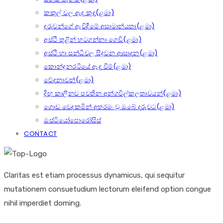
කකුල් වල ඇද කුද(ළමා)
දරුවන්ගේ ඇවිදීමේ අසාමාන්යතා(ළමා)
අස්ථි තුළින් හටගන්නා ගෙඩි(ළමා)
අස්ථි හා සන්ධිවල සිදුවන ආසාදන(ළමා)
කොන්දුනරටියේ ඇද වීම්(ළමා)
වේදනාවන්(ළමා)
දිඟු කාලීනව පවතින අන්ගවිල්කලතාවයන්(ළමා)
ගොඩ වෙදකමින් අතරමං වූ ඔබේ දරුවට(ළමා)
ඔස්ටියෝපොරෝසිස්
CONTACT
Claritas est etiam processus dynamicus, qui sequitur
mutationem consuetudium lectorum eleifend option congue
nihil imperdiet doming.