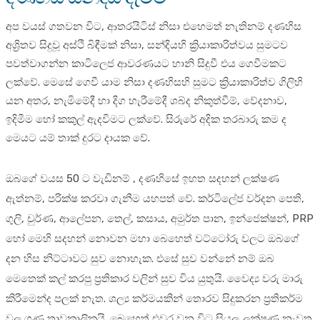
අප වයස් ගතවන විට, ආතරයිටිස් නිසා එහෙමත් නැතිනම් දණහිස
අශ්‍රිතව සිදුවූ අස්ථි බිඳීමක් නිසා, සන්දියහි ක්‍රියාකාරිත්වය සුමටව
පවත්වාගන්න කාටිලෙජ ආවරණයට හානි සිදුවී එය ගෙවීමකට
ලක්වේ. මෙසේ ගෙවී යාම නිසා දණහිසහි සුමට ක්‍රියාකාරිත්ව ගිලිහි
යන අතර, නැමිමේදී හා දිග හැරීමේදී ශබ්ද නිකුත්වීම්, වේදනාව,
ඉදිමීම හෝ කකුල් ඇදවිමට ලක්වේ. සිරුරේ අදික තරබාරු කම ද
මෙයට යම් තාක් දුරට දායක වේ.
ඔබගේ වයස 50 ට වැඩිනම් , දණහිසේ ඉහත සදහන් ලක්ෂණ
ඇත්නම්, පරික්ෂ කරවා ගැනීම යහපත් වේ. කර්ටිලේජ වර්දන පෙති,
ගුලි, චුර්ණ, ආලේපන, තෙල්, කසාය, අමුර්ත පාන, ඉන්ජෙක්ෂන්, PRP
හෝ මෙහි සදහන් නොවන මහා බෙහෙත් වට්ටෝරු වලට ඔබගේ
දන හිස නිට්ටාවට සුව නොහැක. එසේ සුව වන්නේ නම් ඔබ
මෙතෙක් කල් කරපු ප්‍රතිකාර වලින් සුව විය යුතුයි. වෛද්‍ය වරු මාරු
කිරීමෙන්ද පලක් නැත. ශල්‍ය කර්මයකින් තොරව සිදුකරන ප්‍රතිකර්ම
වල ගුණ තාවකාලිකයි. බෙහෙත් එවර වන විට සියලු ලක්ෂණ නැවත