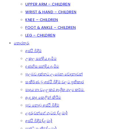
UPPER ARM – CHILDREN
WRIST & HAND – CHILDREN
KNEE – CHILDREN
FOOT & ANKLE – CHILDREN
LEG – CHILDREN
තොරතුරු
අස්ථි බිදීම්
උකුල සන්දිය දැමීම
දණහිස සන්දිය දැමීම
සුලබව දක්නට ලැබෙන වේදනාවන්
සංකීර්ණ වූ අස්ථි බිඳීම් වලට ප්‍රතිකාර
පාදය හා වළලුකර ආශ්‍රිත ශල්‍ය කර්ම.
ඇද කුද කෙලින් කිරීම
සුව නොවූ අස්ථි බිඳීම්
ළදරුවන්ගේ ගැටළු (ළමා)
අස්ථි බිඳීම්(ළමා)
සන්ධි පැනීම්(ළමා)