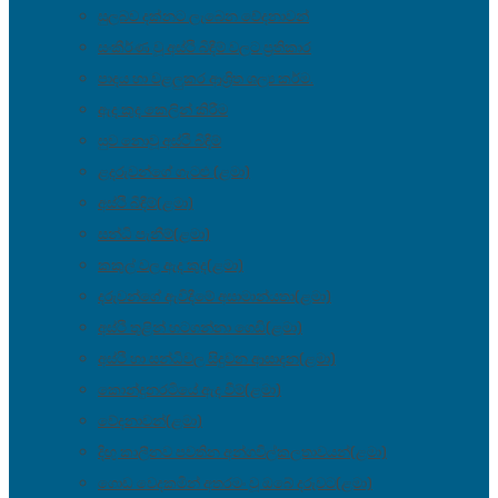
සුලබව දක්නට ලැබෙන වේදනාවන්
සංකීර්ණ වූ අස්ථි බිඳීම් වලට ප්‍රතිකාර
පාදය හා වළලුකර ආශ්‍රිත ශල්‍ය කර්ම.
ඇද කුද කෙලින් කිරීම
සුව නොවූ අස්ථි බිඳීම්
ළදරුවන්ගේ ගැටළු (ළමා)
අස්ථි බිඳීම්(ළමා)
සන්ධි පැනීම්(ළමා)
කකුල් වල ඇද කුද(ළමා)
දරුවන්ගේ ඇවිදීමේ අසාමාන්යතා(ළමා)
අස්ථි තුළින් හටගන්නා ගෙඩි(ළමා)
අස්ථි හා සන්ධිවල සිදුවන ආසාදන(ළමා)
කොන්දුනරටියේ ඇද වීම්(ළමා)
වේදනාවන්(ළමා)
දිඟු කාලීනව පවතින අන්ගවිල්කලතාවයන්(ළමා)
ගොඩ වෙදකමින් අතරමං වූ ඔබේ දරුවට(ළමා)