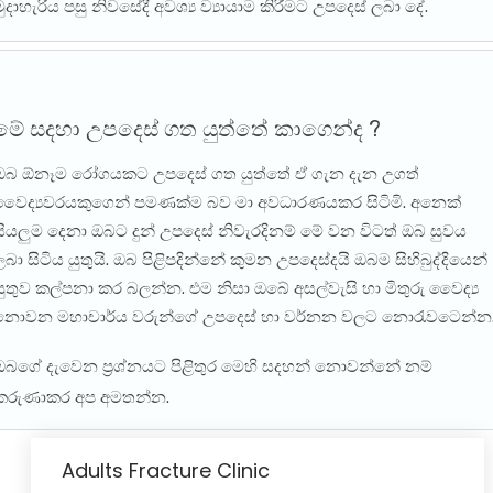
මුදාහැරිය පසු නිවසේදී අවශ්‍ය ව්‍යායාම කිරීමට උපදෙස් ලබා දේ.
මේ සදහා උපදෙස් ගත යුත්තේ කාගෙන්ද ?
ඔබ ඕනෑම රෝගයකට උපදෙස් ගත යුත්තේ ඒ ගැන දැන උගත්
වෛද්‍යවරයකුගෙන් පමණක්ම බව මා අවධාරණයකර සිටිමි. අනෙක්
සියලුම දෙනා ඔබට දුන් උපදෙස් නිවැරදිනම් මේ වන විටත් ඔබ සුවය
ලබා සිටිය යුතුයි. ඔබ පිළිපදින්නේ කුමන උපදෙස්දයි ඔබම සිහිබුද්දියෙන්
යුතුව කල්පනා කර බලන්න. එම නිසා ඔබේ අසල්වැසි හා මිතුරු වෛද්‍ය
නොවන මහාචාර්ය වරුන්ගේ උපදෙස් හා වර්නන වලට නොරැවටෙන්න
ඔබගේ දැවෙන ප්‍රශ්නයට පිළිතුර මෙහි සදහන් නොවන්නේ නම්
කරුණාකර අප අමතන්න.
Adults Fracture Clinic