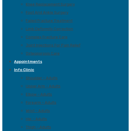
Knee Replacement Surgery
Foot And Ankle Surgery
Failed Fracture Treatment
Limb Deformity Correction
Complex Fracture Care
Joint Injections For Pain Relief
Osteoporosis Care
Appointments
Info Clinic
Shoulder – Adults
Upper Arm – Adults
Elbow – Adults
Forearm – Adults
Wrist – Adults
Hip – Adults
Thigh – Adults