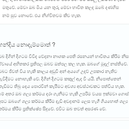
මතුවේ. මේවා ඔබ මිය යන තුරු මේවා භාවිත කලද ඔබේ දණහිස
නම් සුව නොවේ. එය නිශ්චිතවම කිව හැක.
හන්දිය නොදැම්මොත් ?
ඔබ දිගින් දිගටම විවිද වේදනා නාශක පෙති රසනයන් භාවිතය කිරීම නිස
ඒවායේ අහිතකර ප්‍රතිපල ඔබව ඔත්පල කල හැක. ඔබගේ මුදල් නස්තිවේ.
ඔබට ජිවත් විය හැකි කාලය අඩුවී අන් අයගේ උදව් උපකාර නැතිව
ඇවිදීමට නොහැකි වේ. දිගින් දිගටම කකුල් ඇද වී යයි. නිපොත්තෙන්
කැඩීමට තිබු දෙය පොරවින් කැපීමට අවශ්‍ය අවස්ථාවකට පත්විය හැක.
මේ අතර ඔබ ශල්‍ය කර්මය දරා ගැනීමට හැකි උපරිම වයස ඉක්මවා ගොස්
අපට ඔබගේ ශල්‍ය කර්මය කිරීම දැඩි අවදානම් ලෙස හැගී ගියහොත් ශල්‍ය
කර්මය කිරීම ප්‍රතික්ෂේප සිදුවේ. එවිට ඔබ තවත් අසරණ වේ.