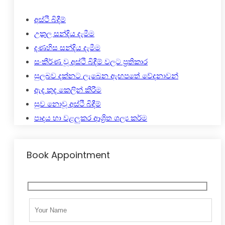
අස්ථි බිදීම්
උකුල සන්දිය දැමීම
දණහිස සන්දිය දැමීම
සංකීර්ණ වූ අස්ථි බිඳීම් වලට ප්‍රතිකාර
සුලබව දක්නට ලැබෙන ඇඟපතේ වේදනාවන්
ඇද කුද කෙලින් කිරීම
සුව නොවූ අස්ථි බිඳීම්
පාදය හා වළලුකර ආශ්‍රිත ශල්‍ය කර්ම
Book Appointment